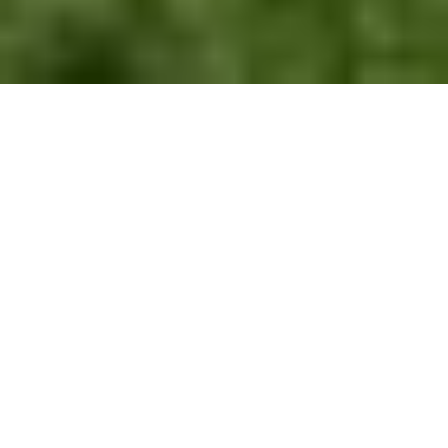
DYLEŇ existuje pod tímto
názvem v Karlových Varech
od roku 1974.
Předtím se jmenoval Mládí a samotné
počátky souboru bychom objevili v roce
1957. Dnes patří k nejznámějším folklorním
souborům v západních Čechách.
Zaměřujeme se na lidové písně a tance
nejzápadnější části Čech, Karlovarska